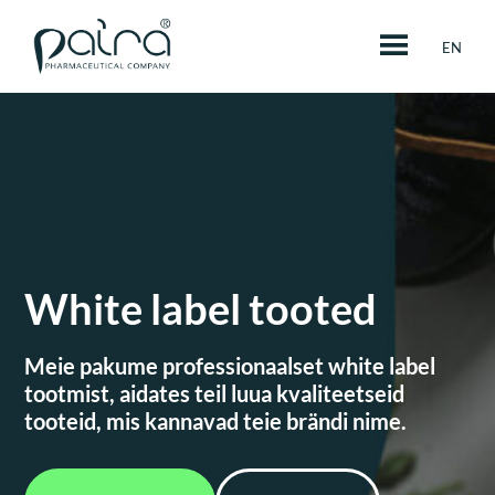
Skip
Toidulisandite tootmine ja müük
to
EN
content
White label
tooted
Meie pakume professionaalset white label
tootmist,
aidates teil luua kvaliteetseid
tooteid, mis kannavad teie brändi nime.