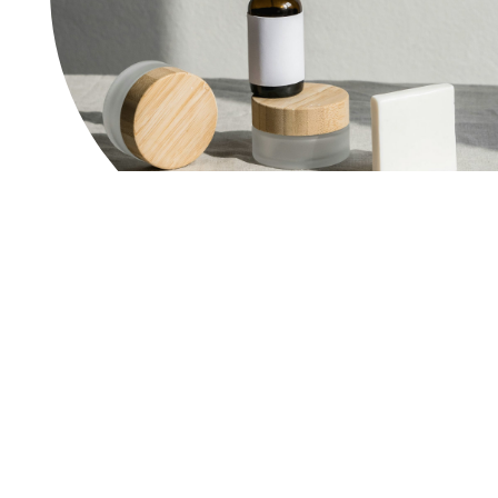
Mis on white label
tootmine?
Loome tooteid, millele te saate hiljem lisada